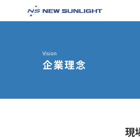
コ
ナ
ン
ビ
テ
ゲ
ン
ー
ツ
シ
へ
ョ
Vision
ス
ン
企業理念
キ
に
ッ
移
プ
動
現