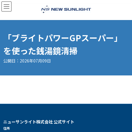
コ
ナ
ン
ビ
テ
ゲ
ン
ー
「ブライトパワーGPスーパー」
ツ
シ
へ
ョ
を使った銭湯鏡清掃
ス
ン
キ
に
公開日：2026年07月09日
ッ
移
プ
動
ニューサンライト株式会社 公式サイト
住所