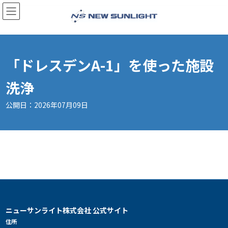
コ
ナ
ン
ビ
テ
ゲ
ン
ー
「ドレスデンA-1」を使った施設
ツ
シ
へ
ョ
洗浄
ス
ン
キ
に
公開日：2026年07月09日
ッ
移
プ
動
ニューサンライト株式会社 公式サイト
住所